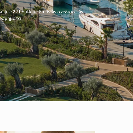
αλύψτε 22 boutique διεθνών σχεδιαστών
 κοσμήματα.