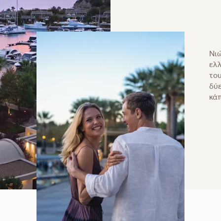
Νιώ
ελ
του
δύε
κάπ