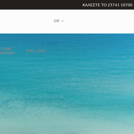
ΚΑΛΕΣΤΕ ΤΟ 23741 10700
GR
SANI
GALLERY
MARINA