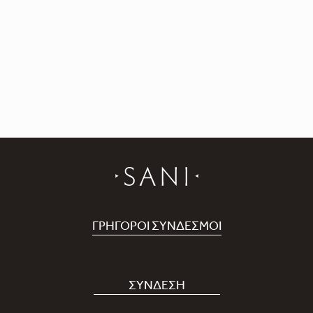
ozone@saniresort.gr
ΓΡΉΓΟΡΟΙ ΣΎΝΔΕΣΜΟΙ
Κλείστε Διαμονή
Θέσεις εργασίας
ΣΎΝΔΕΣΗ
Covid-19