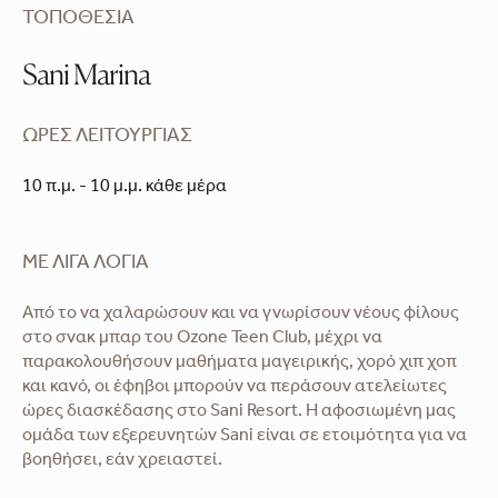
ΤΟΠΟΘΕΣΊΑ
Sani Marina
ΏΡΕΣ ΛΕΙΤΟΥΡΓΊΑΣ
10 π.μ. - 10 μ.μ. κάθε μέρα
ΜΕ ΛΊΓΑ ΛΌΓΙΑ
Από το να χαλαρώσουν και να γνωρίσουν νέους φίλους
στο σνακ μπαρ του Ozone Teen Club, μέχρι να
παρακολουθήσουν μαθήματα μαγειρικής, χορό χιπ χοπ
και κανό, οι έφηβοι μπορούν να περάσουν ατελείωτες
ώρες διασκέδασης στο Sani Resort. Η αφοσιωμένη μας
ομάδα των εξερευνητών Sani είναι σε ετοιμότητα για να
βοηθήσει, εάν χρειαστεί.