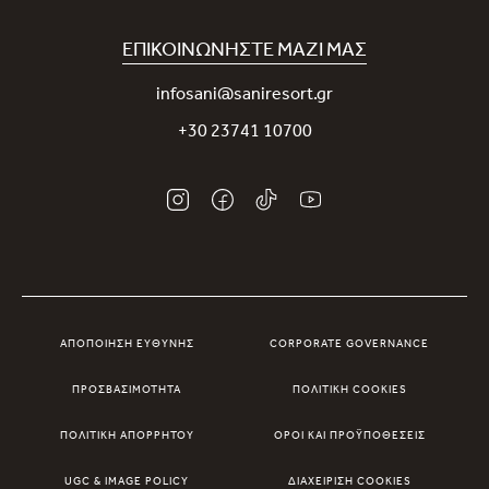
Η εφαρμογή μας Sani App
Βιωσιμότητα
Sani Rewards
ΕΠΙΚΟΙΝΩΝΉΣΤΕ ΜΑΖΊ ΜΑΣ
Νέα
Επικοινωνήστε μαζί μας
infosani@saniresort.gr
Βραβεία
+30 23741 10700
Γάμοι
ΑΠΟΠΟΊΗΣΗ ΕΥΘΎΝΗΣ
CORPORATE GOVERNANCE
ΠΡΟΣΒΑΣΙΜΌΤΗΤΑ
ΠΟΛΙΤΙΚΉ COOKIES
ΠΟΛΙΤΙΚΉ ΑΠΟΡΡΉΤΟΥ
ΌΡΟΙ ΚΑΙ ΠΡΟΫΠΟΘΈΣΕΙΣ
UGC & IMAGE POLICY
ΔΙΑΧΕΊΡΙΣΗ COOKIES