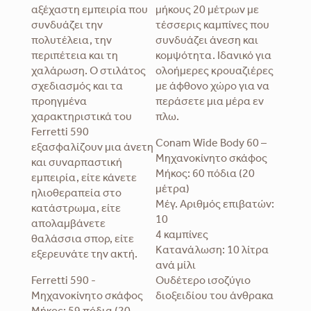
αξέχαστη εμπειρία που
μήκους 20 μέτρων με
συνδυάζει την
τέσσερις καμπίνες που
πολυτέλεια, την
συνδυάζει άνεση και
περιπέτεια και τη
κομψότητα. Ιδανικό για
χαλάρωση. Ο στιλάτος
ολοήμερες κρουαζιέρες
σχεδιασμός και τα
με άφθονο χώρο για να
προηγμένα
περάσετε μια μέρα εν
χαρακτηριστικά του
πλω.
Ferretti 590
Conam Wide Body 60 –
εξασφαλίζουν μια άνετη
Μηχανοκίνητο σκάφος
και συναρπαστική
Μήκος: 60 πόδια (20
εμπειρία, είτε κάνετε
μέτρα)
ηλιοθεραπεία στο
Μέγ. Αριθμός επιβατών:
κατάστρωμα, είτε
10
απολαμβάνετε
4 καμπίνες
θαλάσσια σπορ, είτε
Κατανάλωση: 10 λίτρα
εξερευνάτε την ακτή.
ανά μίλι
Ferretti 590 -
Ουδέτερο ισοζύγιο
Μηχανοκίνητο σκάφος
διοξειδίου του άνθρακα