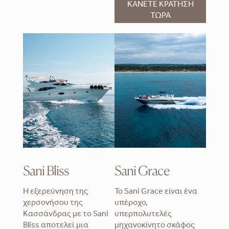
ΚΑΝΕΤΕ ΚΡΑΤΗΣΗ
ΤΩΡΑ
Sani Bliss
Sani Grace
Η εξερεύνηση της
Το Sani Grace είναι ένα
χερσονήσου της
υπέροχο,
Κασσάνδρας με το Sani
υπερπολυτελές
Bliss αποτελεί μια
μηχανοκίνητο σκάφος