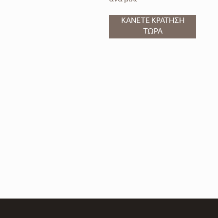
ανά μίλι
ΚΑΝΕΤΕ ΚΡΑΤΗΣΗ
ΤΩΡΑ
experiences@saniresort.gr