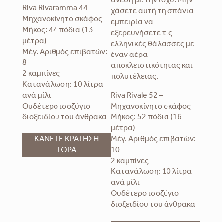
άνεση με την ισχύ. Μην
Riva Rivaramma 44 –
χάσετε αυτή τη σπάνια
Μηχανοκίνητο σκάφος
εμπειρία να
Μήκος: 44 πόδια (13
εξερευνήσετε τις
μέτρα)
ελληνικές θάλασσες με
Μέγ. Αριθμός επιβατών:
έναν αέρα
8
αποκλειστικότητας και
2 καμπίνες
πολυτέλειας.
Κατανάλωση: 10 λίτρα
ανά μίλι
Riva Rivale 52 –
Ουδέτερο ισοζύγιο
Μηχανοκίνητο σκάφος
διοξειδίου του άνθρακα
Μήκος: 52 πόδια (16
μέτρα)
ΚΑΝΕΤΕ ΚΡΑΤΗΣΗ
Μέγ. Αριθμός επιβατών:
ΤΩΡΑ
10
2 καμπίνες
Κατανάλωση: 10 λίτρα
ανά μίλι
Ουδέτερο ισοζύγιο
διοξειδίου του άνθρακα