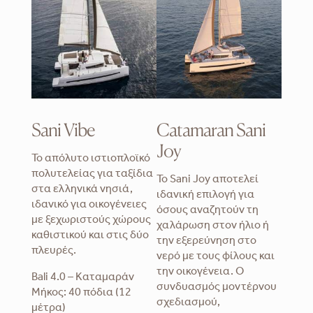
Sani Vibe
Catamaran Sani
Joy
Το απόλυτο ιστιοπλοϊκό
πολυτελείας για ταξίδια
Το Sani Joy αποτελεί
στα ελληνικά νησιά,
ιδανική επιλογή για
ιδανικό για οικογένειες
όσους αναζητούν τη
με ξεχωριστούς χώρους
χαλάρωση στον ήλιο ή
καθιστικού και στις δύο
την εξερεύνηση στο
πλευρές.
νερό με τους φίλους και
την οικογένεια. Ο
Bali 4.0 – Καταμαράν
συνδυασμός μοντέρνου
Μήκος: 40 πόδια (12
σχεδιασμού,
μέτρα)