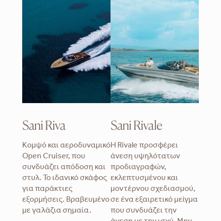
Sani Riva
Sani Rivale
Κομψό και αεροδυναμικό
Η Rivale προσφέρει
Open Cruiser, που
άνεση υψηλότατων
συνδυάζει απόδοση και
προδιαγραφών,
στυλ. Το ιδανικό σκάφος
εκλεπτυσμένου και
για παράκτιες
μοντέρνου σχεδιασμού,
εξορμήσεις. Βραβευμένο
σε ένα εξαιρετικό μείγμα
με γαλάζια σημαία.
που συνδυάζει την