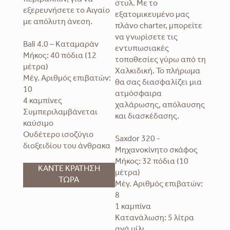
περιβάλλον, για να
στυλ. Με το
εξερευνήσετε το Αιγαίο
εξατομικευμένο μας
με απόλυτη άνεση.
πλάνο charter, μπορείτε
να γνωρίσετε τις
Bali 4.0 – Καταμαράν
εντυπωσιακές
Μήκος: 40 πόδια (12
τοποθεσίες γύρω από τη
μέτρα)
Χαλκιδική. Το πλήρωμα
Μέγ. Αριθμός επιβατών:
θα σας διασφαλίζει μια
10
ατμόσφαιρα
4 καμπίνες
χαλάρωσης, απόλαυσης
Συμπεριλαμβάνεται
και διασκέδασης.
καύσιμο
Ουδέτερο ισοζύγιο
Saxdor 320 -
διοξειδίου του άνθρακα
Μηχανοκίνητο σκάφος
Μήκος: 32 πόδια (10
ΚΑΝΤΕ ΚΡΑΤΗΣΗ
μέτρα)
ΤΩΡΑ
Μέγ. Αριθμός επιβατών:
8
1 καμπίνα
Κατανάλωση: 5 λίτρα