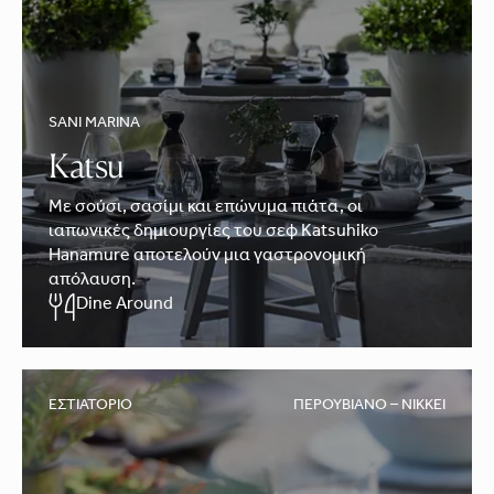
SANI MARINA
Katsu
Με σούσι, σασίμι και επώνυμα πιάτα, οι
ιαπωνικές δημιουργίες του σεφ Katsuhiko
Hanamure αποτελούν μια γαστρονομική
απόλαυση.
Dine Around
ΕΣΤΙΑΤΌΡΙΟ
ΠΕΡΟΥΒΙΑΝΌ – NIKKEI