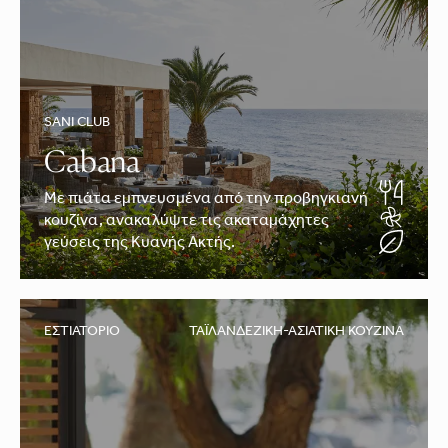
SANI CLUB
Cabana
Με πιάτα εμπνευσμένα από την προβηγκιανή
κουζίνα, ανακαλύψτε τις ακαταμάχητες
γεύσεις της Κυανής Ακτής.
ΕΣΤΙΑΤΌΡΙΟ
ΤΑΪΛΑΝΔΈΖΙΚΗ-ΑΣΙΑΤΙΚΉ ΚΟΥΖΊΝΑ