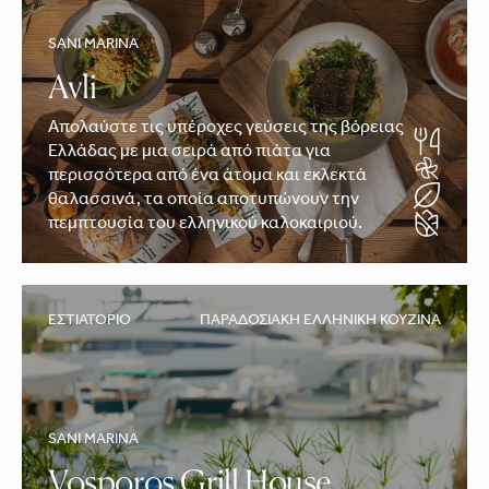
SANI MARINA
Avli
Απολαύστε τις υπέροχες γεύσεις της βόρειας
Ελλάδας με μια σειρά από πιάτα για
περισσότερα από ένα άτομα και εκλεκτά
θαλασσινά, τα οποία αποτυπώνουν την
πεμπτουσία του ελληνικού καλοκαιριού.
ΕΣΤΙΑΤΌΡΙΟ
ΠΑΡΑΔΟΣΙΑΚΉ ΕΛΛΗΝΙΚΉ ΚΟΥΖΊΝΑ
SANI MARINA
Vosporos Grill House