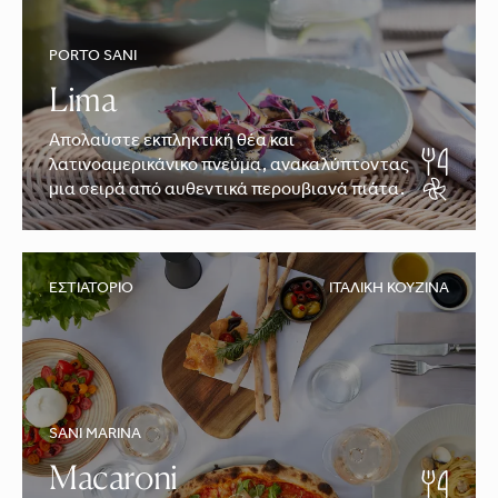
PORTO SANI
Lima
Απολαύστε εκπληκτική θέα και
λατινοαμερικάνικο πνεύμα, ανακαλύπτοντας
μια σειρά από αυθεντικά περουβιανά πιάτα.
ΕΣΤΙΑΤΌΡΙΟ
ΙΤΑΛΙΚΉ ΚΟΥΖΊΝΑ
SANI MARINA
Macaroni