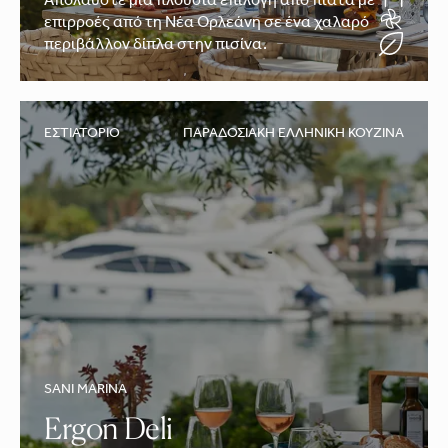
Απολαύστε μια πλούσια επιλογή από πιάτα με
επιρροές από τη Νέα Ορλεάνη σε ένα χαλαρό
περιβάλλον δίπλα στην πισίνα.
ΕΣΤΙΑΤΌΡΙΟ
ΠΑΡΑΔΟΣΙΑΚΉ ΕΛΛΗΝΙΚΉ ΚΟΥΖΊΝΑ
SANI MARINA
Ergon Deli