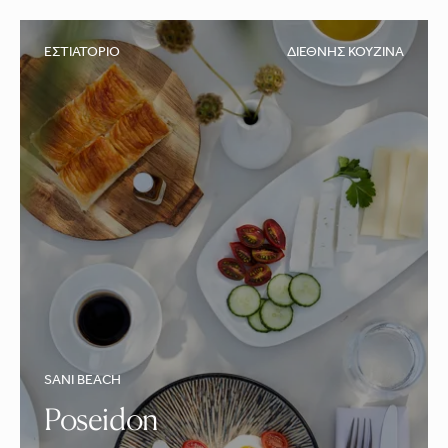
ΕΣΤΙΑΤΌΡΙΟ
ΔΙΕΘΝΉΣ ΚΟΥΖΊΝΑ
SANI BEACH
Poseidon