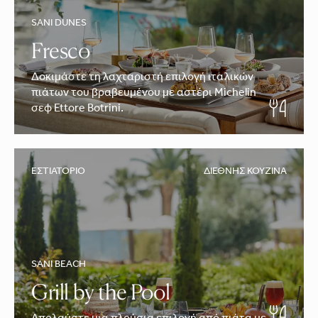
SANI DUNES
Fresco
Δοκιμάστε τη λαχταριστή επιλογή ιταλικών
πιάτων του βραβευμένου με αστέρι Michelin
σεφ Ettore Botrini.
ΕΣΤΙΑΤΌΡΙΟ
ΔΙΕΘΝΉΣ ΚΟΥΖΊΝΑ
SANI BEACH
Grill by the Pool