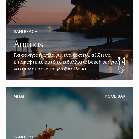
SANI BEACH
Ammos
Για φαγητό ή απλά για ένα κοκτέιλ, αξίζει να
επισκεφτείτε αυτό το ειδυλλιακό beach bar για
να απολαύσετε το ηλιοβασίλεμα.
ΜΠΑΡ
POOL BAR
SANI BEACH