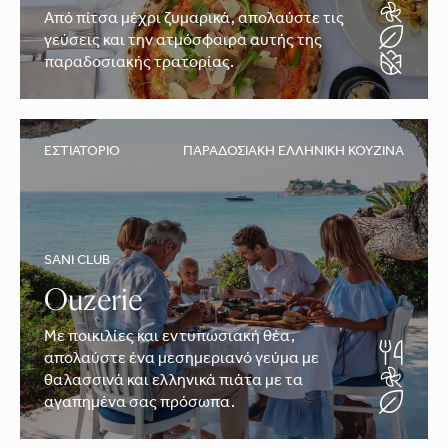
Από πίτσα μέχρι ζυμαρικά, απολαύστε τις
γεύσεις και την ατμόσφαιρα αυτής της
παραδοσιακής τρατορίας.
ΕΣΤΙΑΤΌΡΙΟ
ΠΑΡΑΔΟΣΙΑΚΉ ΕΛΛΗΝΙΚΉ ΚΟΥΖΊΝΑ
SANI CLUB
Ouzerie
Με ποικιλίες και εντυπωσιακή θέα,
απολαύστε ένα μεσημεριανό γεύμα με
θαλασσινά και ελληνικά πιάτα με τα
αγαπημένα σας πρόσωπα.