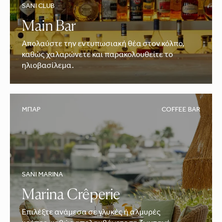
SANI CLUB
Main Bar
Απολαύστε την εντυπωσιακή θέα στον κόλπο,
καθώς χαλαρώνετε και παρακολουθείτε το
ηλιοβασίλεμα.
ΜΠΑΡ
COFFEE BAR
SANI MARINA
Marina Crêperie
Εφαρμόστε Φίλτρα
Επιλέξτε ανάμεσα σε γλυκές ή αλμυρές