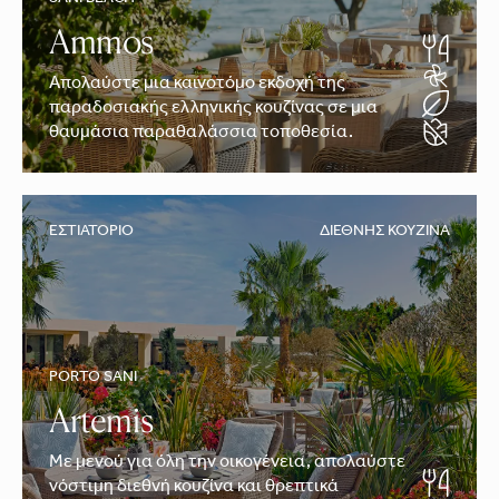
SANI BEACH
Ammos
Απολαύστε μια καινοτόμο εκδοχή της
παραδοσιακής ελληνικής κουζίνας σε μια
θαυμάσια παραθαλάσσια τοποθεσία.
ΕΣΤΙΑΤΌΡΙΟ
ΔΙΕΘΝΉΣ ΚΟΥΖΊΝΑ
PORTO SANI
Artemis
Με μενού για όλη την οικογένεια, απολαύστε
νόστιμη διεθνή κουζίνα και θρεπτικά