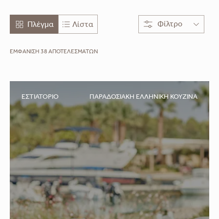
French Mediterranean
Φίλτρο
Πλέγμα
Λίστα
Greek Mediterranean
ΕΜΦΑΝΙΣΗ 38 ΑΠΟΤΕΛΕΣΜΑΤΩΝ
Greek Seafood
Γαλλικό – Ασιατικό
ΕΣΤΙΑΤΌΡΙΟ
ΠΑΡΑΔΟΣΙΑΚΉ ΕΛΛΗΝΙΚΉ ΚΟΥΖΊΝΑ