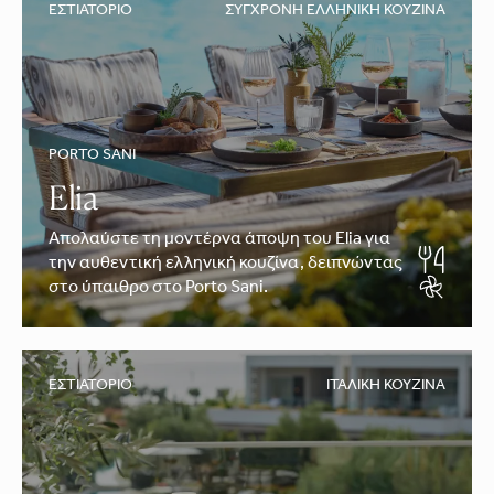
ΕΣΤΙΑΤΌΡΙΟ
ΣΎΓΧΡΟΝΗ ΕΛΛΗΝΙΚΉ ΚΟΥΖΊΝΑ
PORTO SANI
Elia
Απολαύστε τη μοντέρνα άποψη του Elia για
την αυθεντική ελληνική κουζίνα, δειπνώντας
στο ύπαιθρο στο Porto Sani.
ΕΣΤΙΑΤΌΡΙΟ
ΙΤΑΛΙΚΉ ΚΟΥΖΊΝΑ