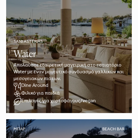
SANI ASTERIAS
Water
Απολαύστε εξαιρετική μαγειρική στο εστιατόριο
Water με έναν μαγευτικό συνδυασμό γαλλικών και
μεσογειακών πιάτων.
Dine Around
Φιλικό για παιδιά
Επιλογές για χορτοφάγους/vegan
ΜΠΑΡ
BEACH BAR