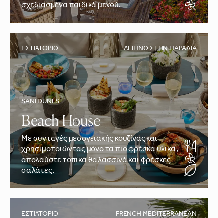
σχεδιασμένα παιδικά μενού.
ΕΣΤΙΑΤΌΡΙΟ
ΔΕΊΠΝΟ ΣΤΗΝ ΠΑΡΑΛΊΑ
SANI DUNES
Beach House
Με συνταγές μεσογειακής κουζίνας και
χρησιμοποιώντας μόνο τα πιο φρέσκα υλικά,
απολαύστε τοπικά θαλασσινά και φρέσκες
σαλάτες.
ΕΣΤΙΑΤΌΡΙΟ
FRENCH MEDITERRANEAN