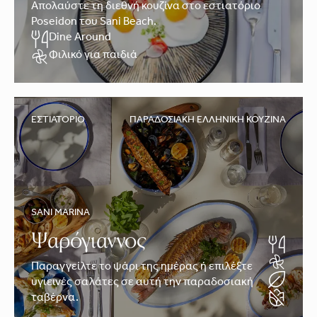
Απολαύστε τη διεθνή κουζίνα στο εστιατόριο
Poseidon του Sani Beach.
Dine Around
Φιλικό για παιδιά
ΕΣΤΙΑΤΌΡΙΟ
ΠΑΡΑΔΟΣΙΑΚΉ ΕΛΛΗΝΙΚΉ ΚΟΥΖΊΝΑ
SANI MARINA
Ψαρόγιαννος
Παραγγείλτε το ψάρι της ημέρας ή επιλέξτε
υγιεινές σαλάτες σε αυτή την παραδοσιακή
ταβέρνα.