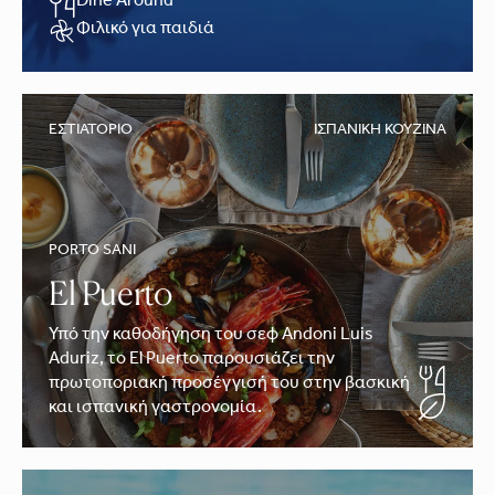
Dine Around
Φιλικό για παιδιά
ΕΣΤΙΑΤΌΡΙΟ
ΙΣΠΑΝΙΚΉ ΚΟΥΖΊΝΑ
PORTO SANI
El Puerto
Υπό την καθοδήγηση του σεφ Andoni Luis
Aduriz, το El Puerto παρουσιάζει την
πρωτοποριακή προσέγγισή του στην βασκική
και ισπανική γαστρονομία.