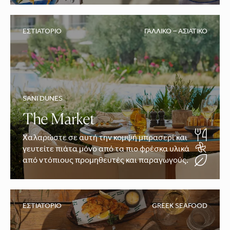
ΕΣΤΙΑΤΌΡΙΟ
ΓΑΛΛΙΚΌ – ΑΣΙΑΤΙΚΌ
SANI DUNES
The Market
Χαλαρώστε σε αυτή την κομψή μπρασερί και
γευτείτε πιάτα μόνο από τα πιο φρέσκα υλικά
από ντόπιους προμηθευτές και παραγωγούς.
ΕΣΤΙΑΤΌΡΙΟ
GREEK SEAFOOD